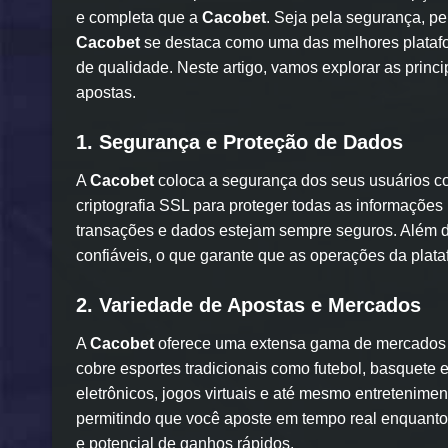
e completa que a
Cacobet
. Seja pela segurança, pe
Cacobet
se destaca como uma das melhores plataf
de qualidade. Neste artigo, vamos explorar as princ
apostas.
1.
Segurança e Proteção de Dados
A
Cacobet
coloca a segurança dos seus usuários co
criptografia SSL para proteger todas as informações
transações e dados estejam sempre seguros. Além d
confiáveis, o que garante que as operações da plat
2.
Variedade de Apostas e Mercados
A
Cacobet
oferece uma extensa gama de mercados de
cobre esportes tradicionais como futebol, basquete
eletrônicos, jogos virtuais e até mesmo entretenimen
permitindo que você aposte em tempo real enquant
e potencial de ganhos rápidos.