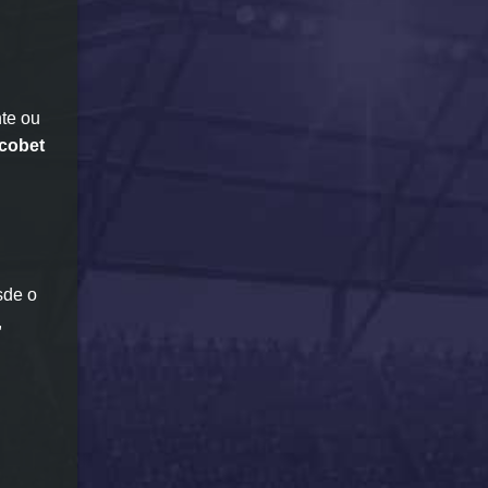
nte ou
cobet
sde o
,