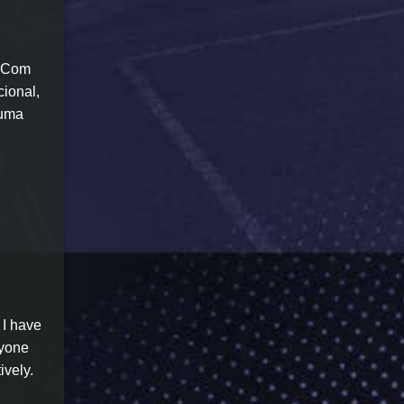
. Com
cional,
 uma
 I have
ryone
ively.