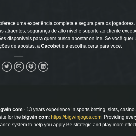
oferece uma experiência completa e segura para os jogadores
atraentes, segurança de alto nível e suporte ao cliente excep
s disponíveis para quem busca apostar online. Se você quer
pções de apostas, a
Cacobet
é a escolha certa para você.
igwin com
- 13 years experience in sports betting, slots, casino.
ite for the
bigwin com
:
https://bigwinjogos.com
, Providing eve
dance system to help you apply Be strategic and play more effect