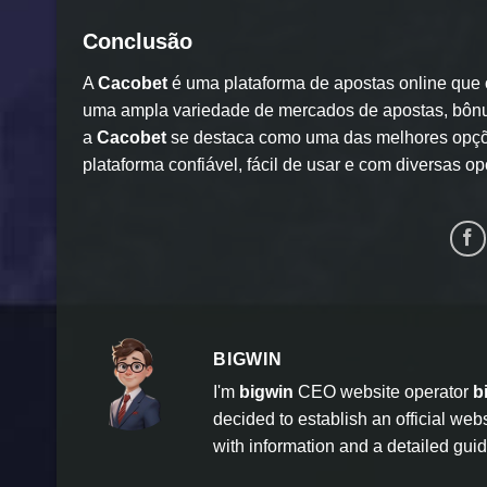
Conclusão
A
Cacobet
é uma plataforma de apostas online que 
uma ampla variedade de mercados de apostas, bônus 
a
Cacobet
se destaca como uma das melhores opçõe
plataforma confiável, fácil de usar e com diversas o
BIGWIN
I'm
bigwin
CEO website operator
b
decided to establish an official webs
with information and a detailed gui