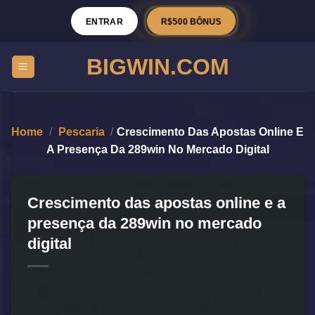
ENTRAR
R$500 BÔNUS
BIGWIN.COM
Home
/
Pescaria
/
Crescimento Das Apostas Online E
A Presença Da 289win No Mercado Digital
Crescimento das apostas online e a
presença da 289win no mercado
digital