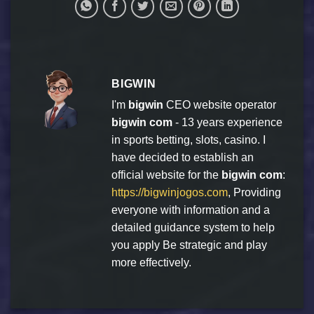
BIGWIN
I'm
bigwin
CEO website operator
bigwin com
- 13 years experience
in sports betting, slots, casino. I
have decided to establish an
official website for the
bigwin com
:
https://bigwinjogos.com
, Providing
everyone with information and a
detailed guidance system to help
you apply Be strategic and play
more effectively.