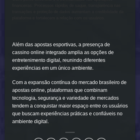
financeiras. Processos rápidos de saque, transparência nas
transações e proteção de dados aumentam a credibilidade da
plataforma e fortalecem a relação com os usuários.
Além das apostas esportivas, a presença de
cassino online integrado amplia as opções de
entretenimento digital, reunindo diferentes
experiências em um único ambiente.
Com a expansão contínua do mercado brasileiro de
apostas online, plataformas que combinam
tecnologia, segurança e variedade de mercados
tendem a conquistar maior espaço entre os usuários
que buscam experiências práticas e confiáveis no
ambiente digital.