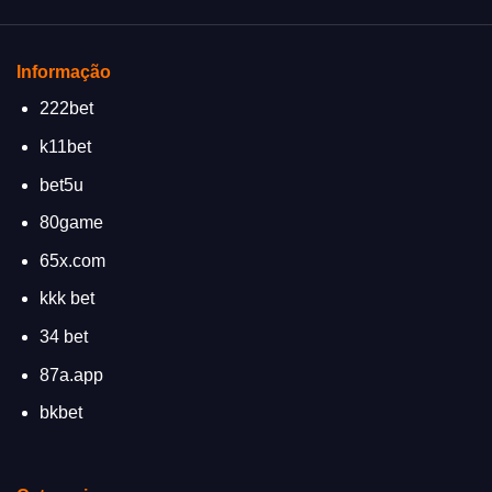
Informação
222bet
k11bet
bet5u
80game
65x.com
kkk bet
34 bet
87a.app
bkbet