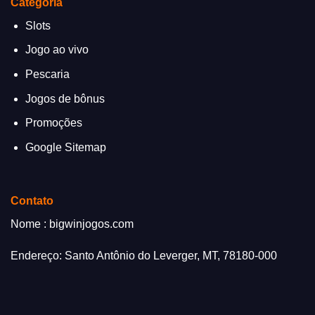
Categoria
Slots
Jogo ao vivo
Pescaria
Jogos de bônus
Promoções
Google Sitemap
Contato
Nome : bigwinjogos.com
Endereço: Santo Antônio do Leverger, MT, 78180-000