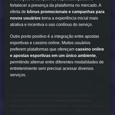
fortalecer a presença da plataforma no mercado. A
oferta de
bônus promocionais e campanhas para
novos usuários
torna a experiência inicial mais
atrativa e incentiva o uso contínuo do serviço.
Outro ponto positivo é a integração entre apostas
esportivas e cassino online. Muitos usuários
preferem plataformas que ofereçam
cassino online
e apostas esportivas em um único ambiente
,
permitindo alternar entre diferentes modalidades de
entretenimento sem precisar acessar diversos
serviços.
A cobertura esportiva oferecida também é um diferencial
importante. A 55c disponibiliza
apostas esportivas em
diversas competições internacionais e nacionais
, incluindo
campeonatos europeus, sul-americanos e competições