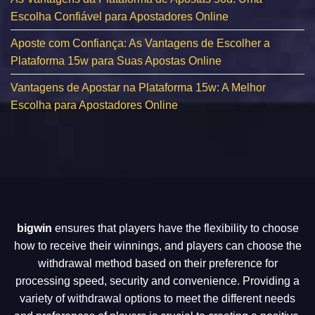
Escolha Confiável para Apostadores Online
Aposte com Confiança: As Vantagens de Escolher a
Plataforma 15w para Suas Apostas Online
Vantagens de Apostar na Plataforma 15w: A Melhor
Escolha para Apostadores Online
bigwin
ensures that players have the flexibility to choose
how to receive their winnings, and players can choose the
withdrawal method based on their preference for
processing speed, security and convenience. Providing a
variety of withdrawal options to meet the different needs