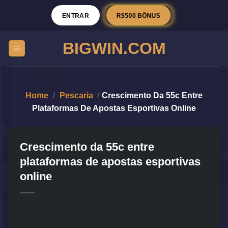
R$500 BÔNUS
ENTRAR
BIGWIN.COM
Home
/
Pescaria
/
Crescimento Da 55c Entre
Plataformas De Apostas Esportivas Online
Crescimento da 55c entre
plataformas de apostas esportivas
online