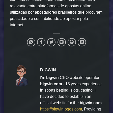
relevante entre plataformas de apostas online
utilizadas por apostadores brasileiros que procuram
praticidade e confiabilidade ao apostar pela
internet.
BIGWIN
I'm
bigwin
CEO website operator
bigwin com
- 13 years experience
in sports betting, slots, casino. I
have decided to establish an
official website for the
bigwin com
:
https://bigwinjogos.com
, Providing