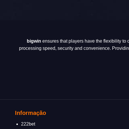
bigwin
ensures that players have the flexibility t
processing speed, security and convenience. Providing a
Informação
222bet