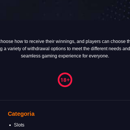
o choose how to receive their winnings, and players can choose 
 variety of withdrawal options to meet the different needs and p
seamless gaming experience for everyone.
Categoria
Slots