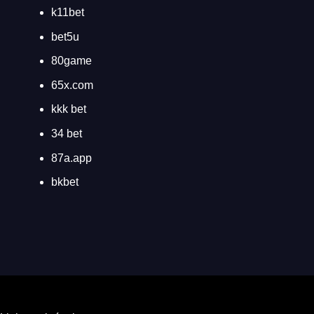
k11bet
bet5u
80game
65x.com
kkk bet
34 bet
87a.app
bkbet