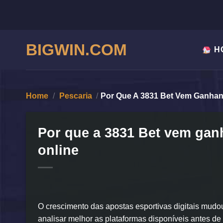
BIGWIN.COM
H
Home
/
Pescaria
/
Por Que A 3831 Bet Vem Ganha
Por que a 3831 Bet vem ga
online
O crescimento das apostas esportivas digitais mud
analisar melhor as plataformas disponíveis antes d