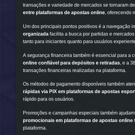
transações e variedade de mercados se tornaram dec
entre plataformas de apostas online
, oferecendo 
Um dos principais pontos positivos é a navegação i
organizada
facilita a busca por partidas e mercados
tanto para iniciantes quanto para usuários experient
A segurança financeira também é essencial para a 
online confiável para depósitos e retiradas
, e a 
transações financeiras realizadas na plataforma.
Os métodos de pagamento disponíveis também atende
rápidas via PIX em plataformas de apostas espor
rápido para os usuários.
Promoções e campanhas especiais também ajudam a 
promocionais em plataformas de apostas online
t
plataforma.