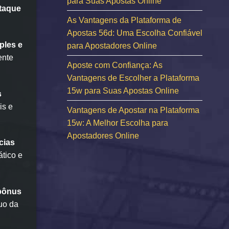
para Suas Apostas Online
taque
As Vantagens da Plataforma de
Apostas 56d: Uma Escolha Confiável
ples e
para Apostadores Online
ente
Aposte com Confiança: As
Vantagens de Escolher a Plataforma
15w para Suas Apostas Online
s
is e
Vantagens de Apostar na Plataforma
15w: A Melhor Escolha para
Apostadores Online
cias
ático e
bônus
nuo da