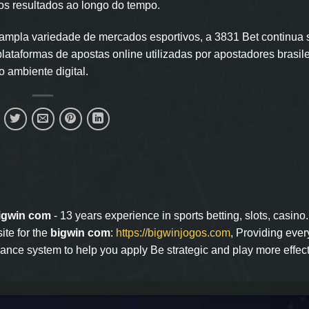
s resultados ao longo do tempo.
mpla variedade de mercados esportivos, a 3831 Bet continua 
lataformas de apostas online utilizadas por apostadores brasile
 ambiente digital.
igwin com
- 13 years experience in sports betting, slots, casino.
ite for the
bigwin com
:
https://bigwinjogos.com
, Providing eve
dance system to help you apply Be strategic and play more effect