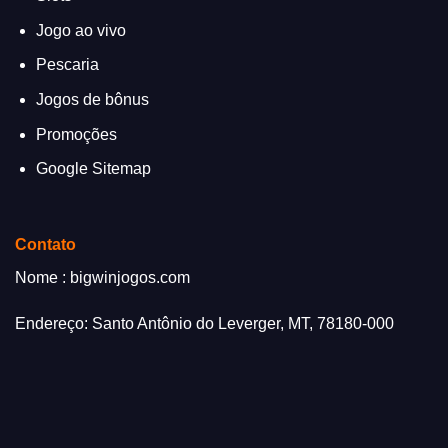
Jogo ao vivo
Pescaria
Jogos de bônus
Promoções
Google Sitemap
Contato
Nome : bigwinjogos.com
Endereço: Santo Antônio do Leverger, MT, 78180-000