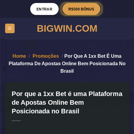
R$500 BÔNUS
ENTRAR
BIGWIN.COM
Home
/
Promoções
/
Por Que A 1xx Bet É Uma
Plataforma De Apostas Online Bem Posicionada No
Brasil
Por que a 1xx Bet é uma Plataforma
de Apostas Online Bem
Posicionada no Brasil