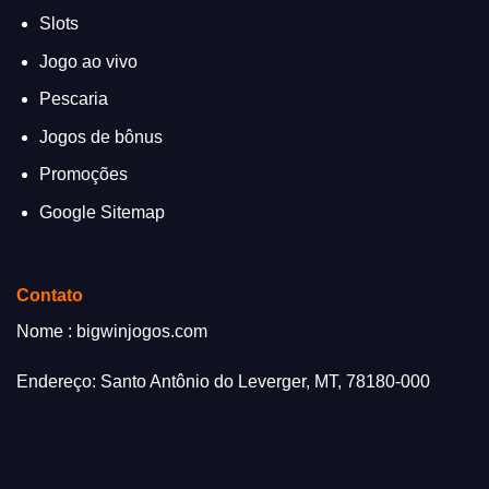
Slots
Jogo ao vivo
Pescaria
Jogos de bônus
Promoções
Google Sitemap
Contato
Nome : bigwinjogos.com
Endereço: Santo Antônio do Leverger, MT, 78180-000